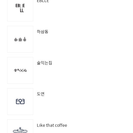
EBLLE
하삼동
술익는집
도연
Like that coffee