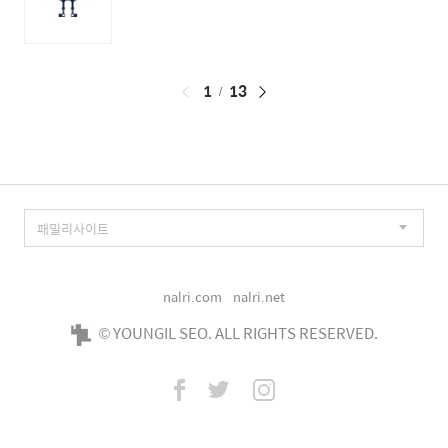
페
1
13
이
징
nalri.com
nalri.net
© YOUNGIL SEO. ALL RIGHTS RESERVED.