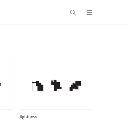
검
메
색
뉴
lightness