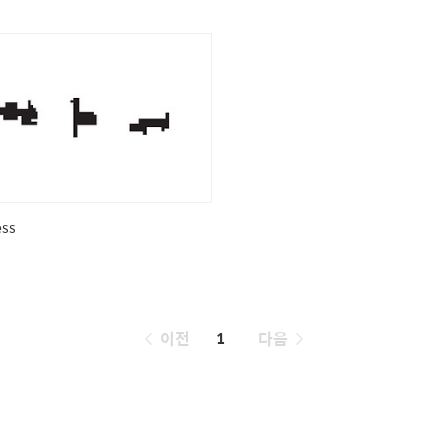
ess
페
이전
1
다음
이
징