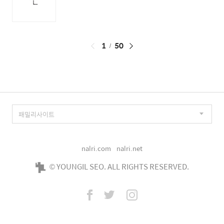
페
1
50
이
징
nalri.com
nalri.net
© YOUNGIL SEO. ALL RIGHTS RESERVED.