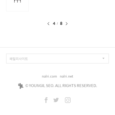
페
4
8
이
징
nalri.com
nalri.net
© YOUNGIL SEO. ALL RIGHTS RESERVED.