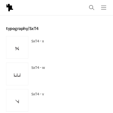
검
메
색
뉴
typography/SxT4
SxT4 - x
SxT4 - w
SxT4 - v